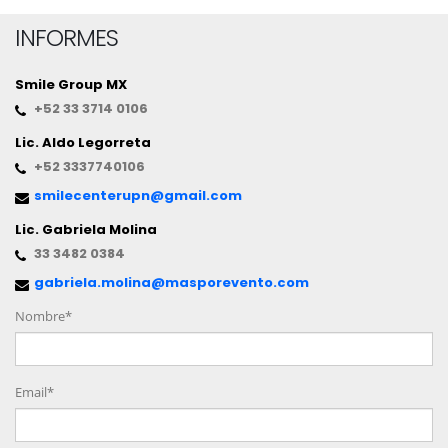
INFORMES
Smile Group MX
+52 33 3714 0106
Lic. Aldo Legorreta
+52 3337740106
smilecenterupn@gmail.com
Lic. Gabriela Molina
33 3482 0384
gabriela.molina@masporevento.com
Nombre*
Email*