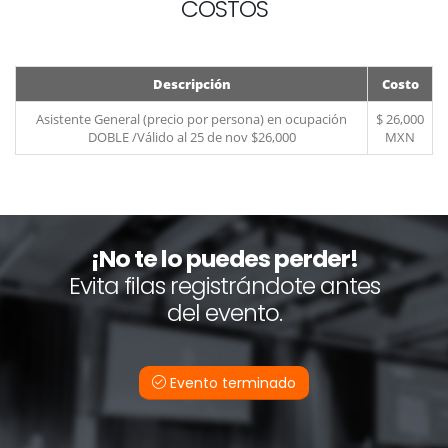
COSTOS
Descripción
Costo
Asistente General (precio por persona) en ocupación
$ 26,000
DOBLE /Válido al 25 de nov $26,000
MXN
¡No te lo puedes perder!
Evita filas registrándote antes
del evento.
Evento terminado