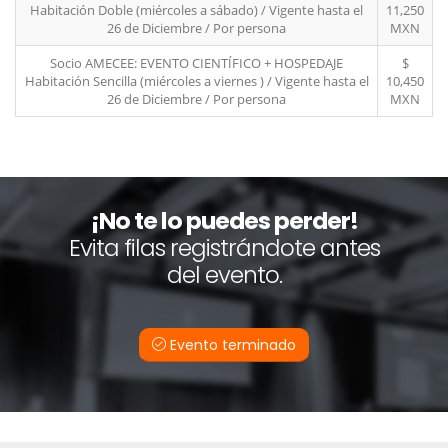
Habitación Doble (miércoles a sábado) / Vigente hasta el
11,250
26 de Diciembre / Por persona
MXN
Socio AMECEE: EVENTO CIENTÍFICO + HOSPEDAJE
$
Habitación Sencilla (miércoles a viernes ) / Vigente hasta el
10,450
26 de Diciembre / Por persona
MXN
¡No te lo puedes perder!
Evita filas registrándote antes
del evento.
Evento terminado