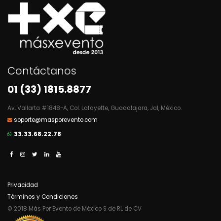
Contáctanos
01 (33) 1815.8877
Av. Vallarta #1848-A, Col. Lafayette, Guadalajara, Jal, México.
soporte@masporevento.com
33.33.68.22.78
Privacidad
Términos y Condiciones
© 2018 Más Por Evento de México S de RL de CV