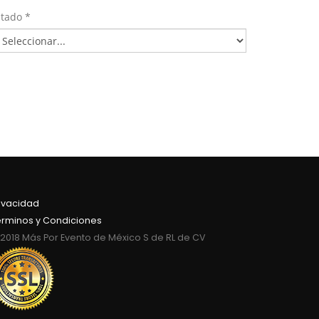
stado *
ivacidad
érminos y Condiciones
2018 Más Por Evento de México S de RL de CV