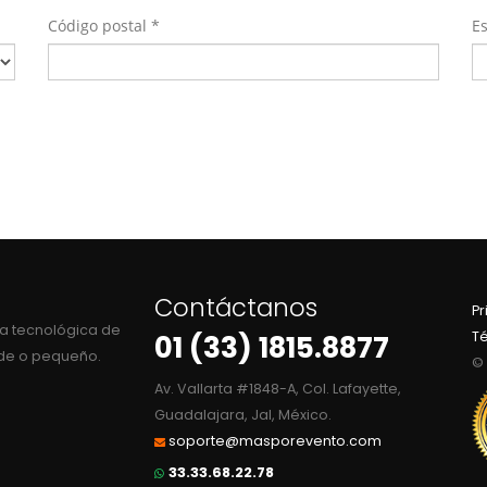
Código postal *
E
Contáctanos
Pr
a tecnológica de
T
01 (33) 1815.8877
nde o pequeño.
© 
Av. Vallarta #1848-A, Col. Lafayette,
Guadalajara, Jal, México.
soporte@masporevento.com
33.33.68.22.78