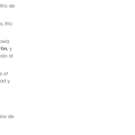
 Río de
o, Río
abela
lin
, y
ido al
 of
jad y
ios de