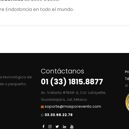
re Endodoncia en todo el mundo.
Contáctanos
Pr
a tecnológica de
T
01 (33) 1815.8877
nde o pequeño.
© 
Av. Vallarta #1848-A, Col. Lafayette,
Guadalajara, Jal, México.
soporte@masporevento.com
33.33.68.22.78