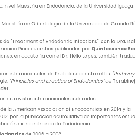
nivel Maestría en Endodoncia, de la Universidad Iguaçu,
Maestría en Odontología de la Universidad de Grande Rí
nes de "Treatment of Endodontic Infections", con la Dra. Is
Domenico Ricucci, ambos publicados por
Quintessence Ber
ciones, en coautoría con el Dr. Hélio Lopes, también traduc
ibros internacionales de Endodoncia, entre ellos:
"Pathways
gle,
"Principles and practice of Endodontics"
de Torabine
nder.
os en revistas internacionales indexadas.
n
de la American Association of Endodontists en 2014 y la
12, por la publicación acumulativa de importantes estud
bución extraordinaria a la Endodoncia.
dodontics
de 2006 a 2008.