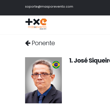
soporte@masporevento.com
Ponente
1. José Siqueir