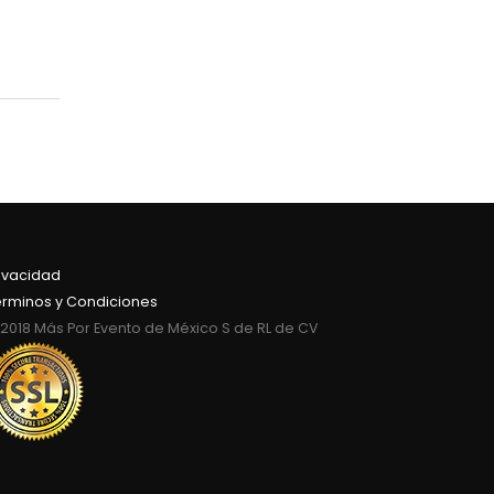
ivacidad
érminos y Condiciones
2018 Más Por Evento de México S de RL de CV