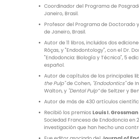
Coordinador del Programa de Posgrado, 
Janeiro, Brasil.
Profesor del Programa de Doctorado y 
de Janeiro, Brasil.
Autor de 11 libros, incluidos dos edicio
Rôças, y "Endodontology", con el Dr. 
"Endodoncia: Biología y Técnica", 5 edi
español.
Autor de capítulos de los principales l
the Pulp"
de Cohen,
"Endodontics"
de In
Walton, y
"Dental Pulp”
de Seltzer y Be
Autor de más de 430 artículos científic
Recibió los premios
Louis I. Grossma
Sociedad Francesa de Endodoncia en 20
investigación que han hecho una contri
Fue editor asociado del
Journal of En