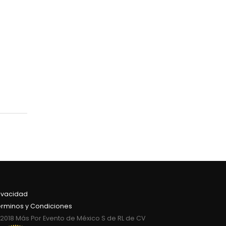
ivacidad
érminos y Condiciones
2018 Más Por Evento de México S de RL de CV