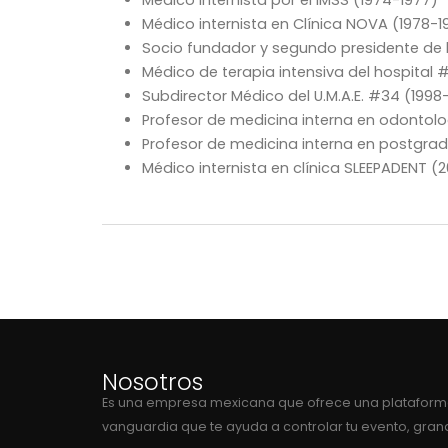
Médico internista por el IMSS (1974-1977)
Médico internista en Clínica NOVA (1978-1
Socio fundador y segundo presidente de l
Médico de terapia intensiva del hospital #
Subdirector Médico del U.M.A.E. #34 (1998
Profesor de medicina interna en odontol
Profesor de medicina interna en postgra
Médico internista en clínica SLEEPADENT (
Nosotros
Es una empresa mexicana que ofrece una plataform
vanguardia que te ayuda a controlar tu evento, gra