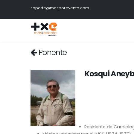
soporte@masporevento.com
Ponente
Kosqui Aneyb
Residente de Cardiologí