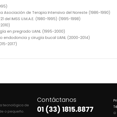
995)
a Asociación de Terapia Intensiva del Noreste (1986-1990)
21 del IMSS U.M.A.E. (1980-1995) (1995-1998)
-2010)
ogía en pregrado UANL (1995-2000)
do endodoncia y cirugía bucal UANL (2000-2014)
2015-2017)
Contáctanos
Pr
a tecnológica de
T
01 (33) 1815.8877
nde o pequeño.
© 