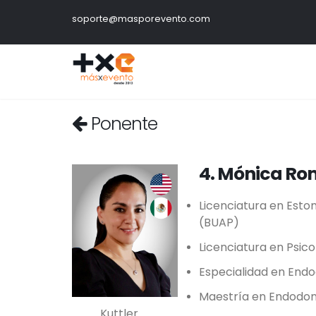
soporte@masporevento.com
Ponente
4. Mónica Ro
Licenciatura en Est
(BUAP)
Licenciatura en Psico
Especialidad en End
Maestría en Endodonc
Kuttler