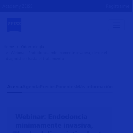
Academy ZEISS
Registrarme
Home
Odontología
Webinar: Endodoncia mínimamente invasiva, desde el
diagnóstico hasta el tratamiento
Acerca
Agenda
Precios
Ponentes
Más información
Webinar: Endodoncia
mínimamente invasiva,